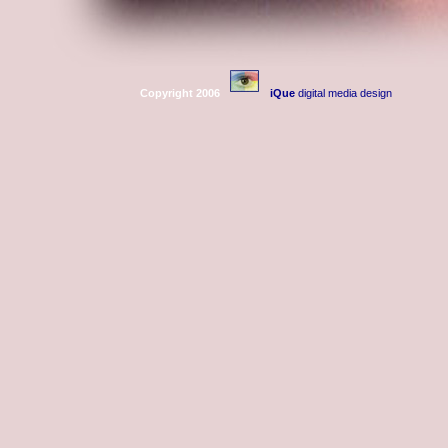
Copyright 2006
iQue
digital media design