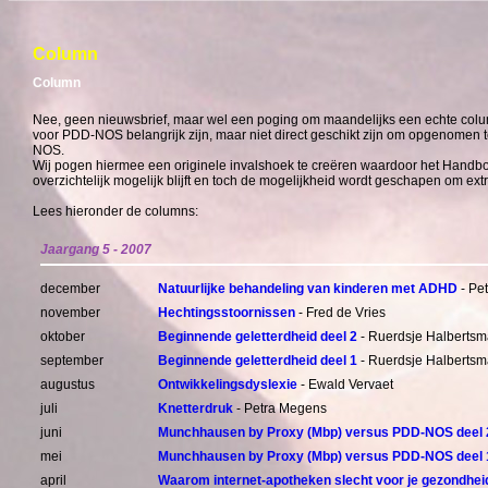
Column
Column
Nee, geen nieuwsbrief, maar wel een poging om maandelijks een echte colum
voor PDD-NOS belangrijk zijn, maar niet direct geschikt zijn om opgenomen
NOS.
Wij pogen hiermee een originele invalshoek te creëren waardoor het Hand
overzichtelijk mogelijk blijft en toch de mogelijkheid wordt geschapen om extr
Lees hieronder de columns:
Jaargang 5 - 2007
december
Natuurlijke behandeling van kinderen met ADHD
- Pe
november
Hechtingsstoornissen
- Fred de Vries
oktober
Beginnende geletterdheid deel 2
- Ruerdsje Halbertsm
september
Beginnende geletterdheid deel 1
- Ruerdsje Halbertsm
augustus
Ontwikkelingsdyslexie
- Ewald Vervaet
juli
Knetterdruk
- Petra Megens
juni
Munchhausen by Proxy (Mbp) versus PDD-NOS deel 
mei
Munchhausen by Proxy (Mbp) versus PDD-NOS deel 
april
Waarom internet-apotheken slecht voor je gezondheid